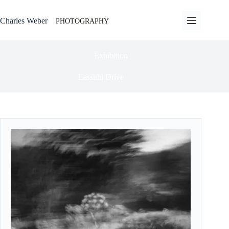
Passer
au
Charles Weber
PHOTOGRAPHY
contenu
Exhibition
Lassithi Drive